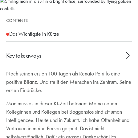
CONTENTS
Das Wichtigste in Kürze
Key takeaways
Nach seinen ersten 100 Tagen als Renato Petrillo eine
CEO Renato Petrillo nach 100 Tagen: positive
positive Bilanz. Und stellt den Menschen ins Zentrum. Seine
Bilanz dank engagiertem Team, enge Microsoft-
ersten Eindrücke.
Partnerschaft, Fokus auf KI-gestützte Sicherheit für
KMU und Vorbereitung auf das 101. Jahr von
Man muss es in dieser KI-Zeit betonen: Meine neuen
Baggenstos
Kolleginnen und Kollegen bei Baggenstos sind «Human
Intelligence». Heute und in Zukunft. Ich habe Offenheit und
Vertrauen in meine Person gespürt. Das ist nicht
selbstverständlich. Dafür ein grosses Dankeschön! Es