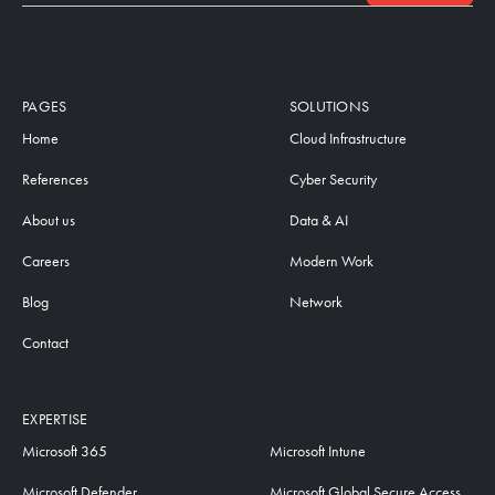
PAGES
SOLUTIONS
Home
Cloud Infrastructure
References
Cyber Security
About us
Data & AI
Careers
Modern Work
Blog
Network
Contact
EXPERTISE
Microsoft 365
Microsoft Intune
Microsoft Defender
Microsoft Global Secure Access