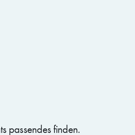
LOG ARTIKEL
16.6.2026
Nie mehr Schwitzen unter der
Cybersecurity-Sonne: Warum
Security Awareness der beste Schutz
st
hts passendes finden.