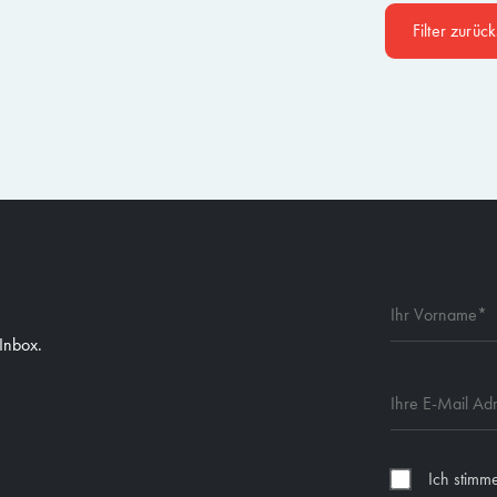
Filter zurüc
 Inbox.
Ich stimm