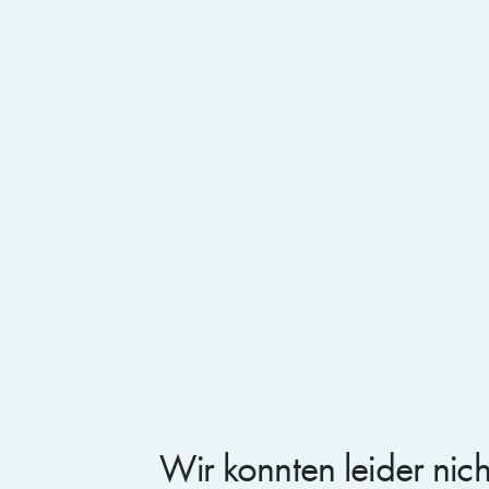
BLOG ARTIKEL
30.6.2026
B
Eine Woche voller KI-Webinare: Die
Microsoft Cloud & AI Frontier Week
i
Wir konnten leider nic