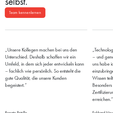
selbst.
Team kennenlernen
Unsere Kollegen machen bei uns den
Technologi
Unterschied. Deshalb schaffen wir ein
– und gen
Umfeld, in dem sich jeder entwickeln kann
uns habe ic
– fachlich wie persönlich. So entsteht die
einzubring
gute Qualität, die unsere Kunden
Wissen tei
begeistert.
Besonders s
Zertifizie
erreichen.
Renato Petrillo
Eckhard Neu