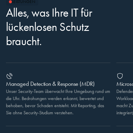
LEISTUNGEN
Alles, was Ihre IT für
lückenlosen Schutz
braucht.
Managed Detection & Response (MDR)
Microso
Unser Security-Team überwacht Ihre Umgebung rund um
Defender
die Uhr. Bedrohungen werden erkannt, bewertet und
Workloads
behoben, bevor Schaden entsteht. Mit Reporting, das
macht Zu
Sie ohne Security-Studium verstehen.
integrier