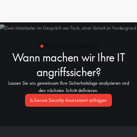
nachhaltig wirkt.
In den meisten Fällen ja. Wir analysieren Ihre aktuelle
Toollandschaft im Security Assessment und zeigen auf,
was bleibt, was konsolidiert und was ergänzt werden
sollte. Oft reduziert sich die Anzahl der Tools, weil
Microsoft Defender und Sentinel mehrere Einzellösungen
ersetzen. Das spart Lizenzkosten und Komplexität.
JETZT TERMIN VEREINBAREN
Wann machen wir Ihre IT
angriffssicher?
Lassen Sie uns gemeinsam Ihre Sicherheitslage analysieren und
den nächsten Schritt definieren.
b.Secure Security Assessment anfragen