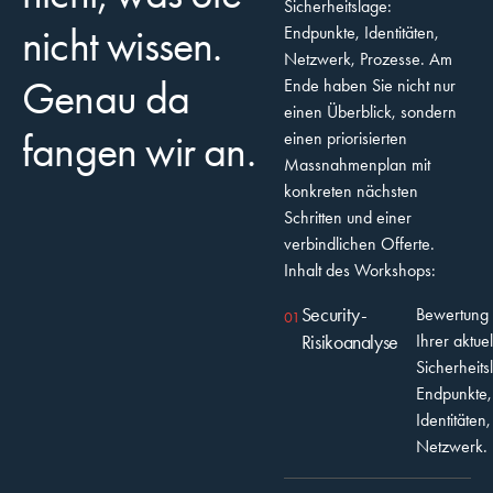
Sicherheitslage:
nicht wissen.
Endpunkte, Identitäten,
Netzwerk, Prozesse. Am
Genau da
Ende haben Sie nicht nur
einen Überblick, sondern
fangen wir an.
einen priorisierten
Massnahmenplan mit
konkreten nächsten
Schritten und einer
verbindlichen Offerte.
Inhalt des Workshops:
Security-
Bewertung
01
Risikoanalyse
Ihrer aktue
Sicherheits
Endpunkte,
Identitäten,
Netzwerk.