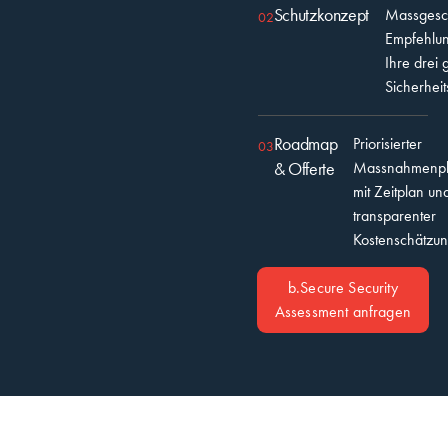
Schutzkonzept
Massgesc
02
Empfehlun
Ihre drei 
Sicherheit
Roadmap
Priorisierter
03
& Offerte
Massnahmenp
mit Zeitplan un
transparenter
Kostenschätzun
b.Secure Security
Assessment anfragen