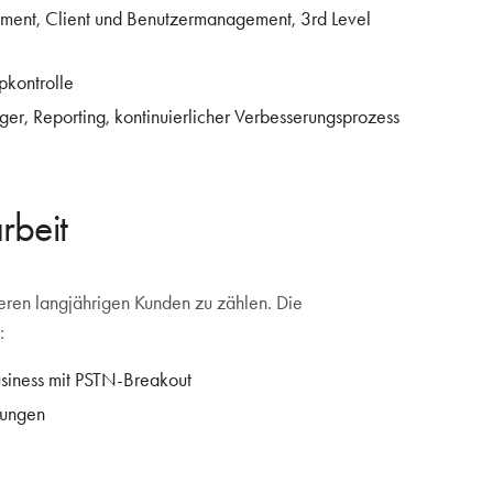
ement, Client und Benutzermanagement, 3rd Level
pkontrolle
er, Reporting, kontinuierlicher Verbesserungsprozess
rbeit
seren langjährigen Kunden zu zählen. Die
:
Business mit PSTN-Breakout
tzungen
s