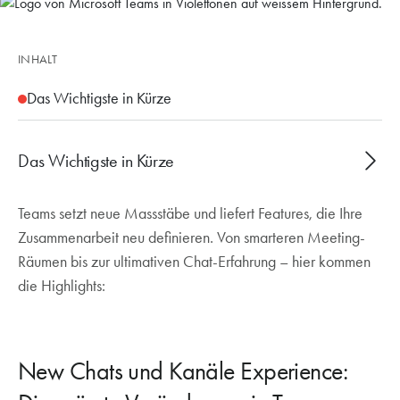
INHALT
Das Wichtigste in Kürze
Das Wichtigste in Kürze
Teams setzt neue Massstäbe und liefert Features, die Ihre
Die grösste Veränderung in Teams: Chats und
Zusammenarbeit neu definieren. Von smarteren Meeting-
Kanäle werden vereint. Der Rollout erfolgt in den
Räumen bis zur ultimativen Chat-Erfahrung – hier kommen
nächsten Monaten.
die Highlights:
Der Outlook-Kalender ist neu direkt in Teams
verfügbar und vereinfacht die Verwaltung
mehrerer Kalender.
Teams Rooms können ausserhalb von Meetings
New Chats und Kanäle Experience:
als Info-Display für digitale Beschilderung genutzt