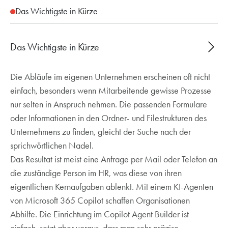
Das Wichtigste in Kürze
Das Wichtigste in Kürze
Die Abläufe im eigenen Unternehmen erscheinen oft nicht
KI-Agenten von Microsoft 365 Copilot
einfach, besonders wenn Mitarbeitende gewisse Prozesse
beantworten interne Fragen und entlasten HR und
nur selten in Anspruch nehmen. Die passenden Formulare
IT, Einrichtung im Copilot Agent Builder mit
oder Informationen in den Ordner- und Filestrukturen des
präzisen Prompts
Unternehmens zu finden, gleicht der Suche nach der
Beispiel Baggi Bot: durchsucht den
sprichwörtlichen Nadel.
Datenbestand, liefert Schritt-für-Schritt-
Das Resultat ist meist eine Anfrage per Mail oder Telefon an
Anleitungen und ist überall in M365 ansprechbar
die zuständige Person im HR, was diese von ihren
eigentlichen Kernaufgaben ablenkt. Mit einem KI-Agenten
von Microsoft 365 Copilot schaffen Organisationen
Abhilfe. Die Einrichtung im Copilot Agent Builder ist