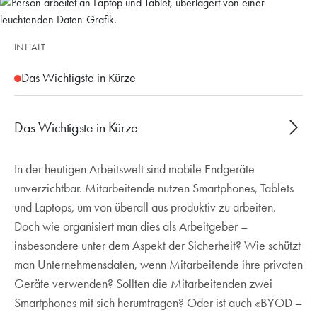
INHALT
Das Wichtigste in Kürze
Das Wichtigste in Kürze
In der heutigen Arbeitswelt sind mobile Endgeräte
MAM schützt Unternehmensdaten auf App-
unverzichtbar. Mitarbeitende nutzen Smartphones, Tablets
Ebene (Outlook, Teams, OneDrive) ohne Zugriff
und Laptops, um von überall aus produktiv zu arbeiten.
aufs ganze Gerät
Doch wie organisiert man dies als Arbeitgeber –
Ideal für BYOD: selektive Datenkontrolle,
insbesondere unter dem Aspekt der Sicherheit? Wie schützt
Verschlüsselung, gezielte Löschung nur der
man Unternehmensdaten, wenn Mitarbeitende ihre privaten
Firmen-Daten
Geräte verwenden? Sollten die Mitarbeitenden zwei
Microsoft Intune verwaltet Windows, iOS und
Smartphones mit sich herumtragen? Oder ist auch «BYOD –
Android zentral und setzt Richtlinien wie PIN-