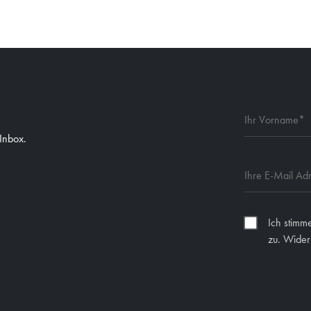
 Inbox.
Ich stimm
zu. Widerr