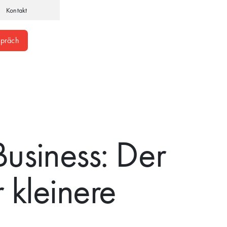
Kontakt
spräch
usiness: Der
 kleinere