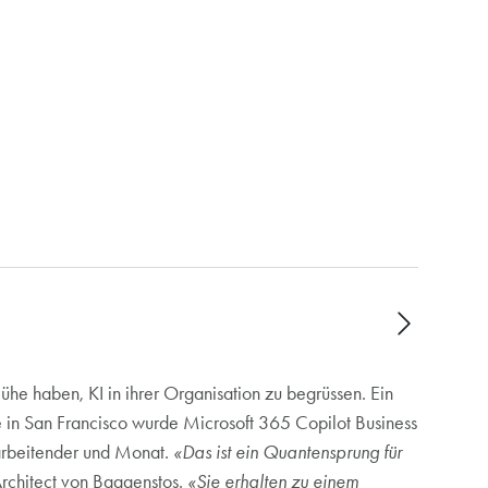
e haben, KI in ihrer Organisation zu begrüssen. Ein
nd Monat für KMU bis 300 Mitarbeitende. Work
te in San Francisco wurde Microsoft 365 Copilot Business
tarbeitender und Monat.
«Das ist ein Quantensprung für
Architect von Baggenstos.
«Sie erhalten zu einem