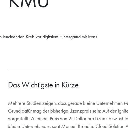
KMU
Das Wichtigste in Kürze
Mehrere Studien zeigen, dass gerade kleine Unternehmen Müh
Microsoft 365 Copilot Business ab 21 USD pro Lizenz u
Grund dafür mag der bisherige Lizenzpreis sein: Auf der Igni
IQ nutzt nur Unternehmensdaten im geschützten Umfeld
vorgestellt. Zu einem Preis von 21 Dollar pro Lizenz bzw. Mi
kleine Unternehmen»
, sagt Manuel Brändle, Cloud Solution 