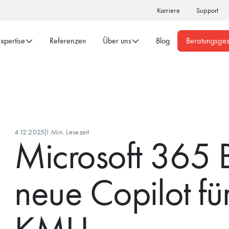
Karriere
Support
xpertise
Referenzen
Über uns
Blog
Beratungsge
4.12.2025
1 Min. Lesezeit
Microsoft 365 B
neue Copilot für