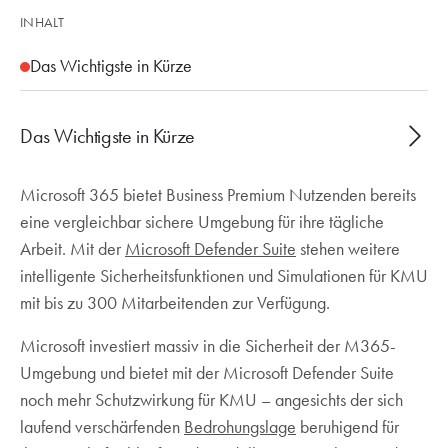
INHALT
Das Wichtigste in Kürze
Das Wichtigste in Kürze
Microsoft 365 bietet Business Premium Nutzenden bereits
Microsoft Defender Suite ergänzt M365 Business
eine vergleichbar sichere Umgebung für ihre tägliche
Premium um Entra ID P2, Defender for Identity,
Arbeit. Mit der
MDO P2, MDE P2 und Defender for Cloud Apps
Microsoft Defender Suite
stehen weitere
intelligente Sicherheitsfunktionen und Simulationen für KMU
Risikobasierter Zugang, automatische Erkennung
mit bis zu 300 Mitarbeitenden zur Verfügung.
kompromittierter Identitäten und integrierte
Phishing-Simulationen für Mitarbeitendentraining
Microsoft investiert massiv in die Sicherheit der M365-
Umgebung und bietet mit der Microsoft Defender Suite
noch mehr Schutzwirkung für KMU – angesichts der sich
laufend verschärfenden
Bedrohungslage
beruhigend für